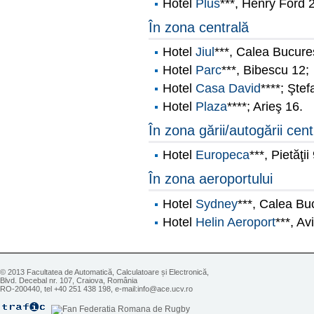
Hotel
Plus
***, Henry Ford 
În zona centrală
Hotel
Jiul
***, Calea Bucureş
Hotel
Parc
***, Bibescu 12;
Hotel
Casa David
****; Şte
Hotel
Plaza
****; Arieş 16.
În zona gării/autogării cent
Hotel
Europeca
***, Pietăţii
În zona aeroportului
Hotel
Sydney
***, Calea Bu
Hotel
Helin Aeroport
***, Av
© 2013 Facultatea de Automatică, Calculatoare și Electronică,
Blvd. Decebal nr. 107, Craiova, România
RO-200440, tel +40 251 438 198, e-mail:info@ace.ucv.ro