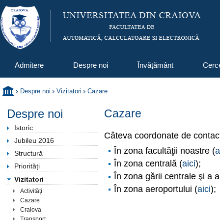
Admitere
Despre noi
Învățământ
Cerc
Despre noi
Vizitatori
Cazare
Despre noi
Cazare
Istoric
Câteva coordonate de contac
Jubileu 2016
În zona facultăţii noastre (
a
Structură
În zona centrală (
aici
);
Priorități
În zona gării centrale şi a 
Vizitatori
În zona aeroportului (
aici
);
Activități
Cazare
Craiova
Transport