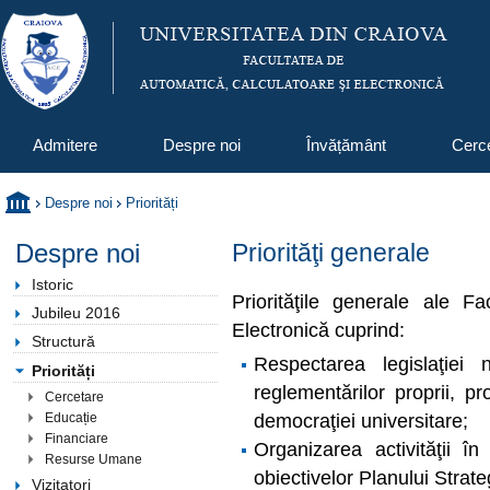
Admitere
Despre noi
Învățământ
Cerc
Despre noi
Priorități
Despre noi
Priorităţi generale
Istoric
Priorităţile generale ale Fa
Jubileu 2016
Electronică cuprind:
Structură
Respectarea legislaţiei 
Priorități
reglementărilor proprii, p
Cercetare
democraţiei universitare;
Educație
Financiare
Organizarea activităţii î
Resurse Umane
obiectivelor Planului Strateg
Vizitatori