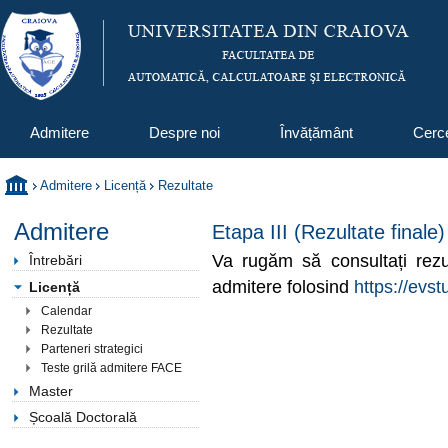
Admitere
Despre noi
Învățământ
Cerc
Admitere
Licență
Rezultate
Admitere
Etapa III (Rezultate finale)
Va rugăm să consultați rezul
Întrebări
admitere folosind
https://evst
Licență
Calendar
Rezultate
Parteneri strategici
Teste grilă admitere FACE
Master
Școală Doctorală