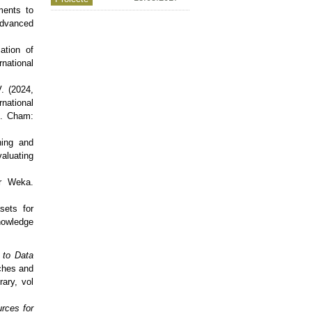
ments to
Advanced
ation of
national
. (2024,
national
). Cham:
ning and
aluating
or Weka.
sets for
nowledge
n to Data
ches and
ary, vol
rces for