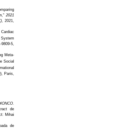
Comparing
on,"
2021
)
, 2021,
 Cardiac
n System
09-5,
ng Meta-
e Social
national
, Paris,
i/DIONCO
.
tract de
t: Mihai
ioada de