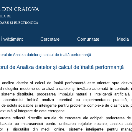
Învățământ
Cercetare
Comunitate
Media
orul de Analiza datelor și calcul de înaltă performanță
rul de Analiza datelor și calcul de înaltă performanță
l analiza datelor și calcul de înaltă performanță este orientat spre dezvol
tehnologiilor moderne de analiză a datelor și învățare automată în contexte 
isteme distribuite, procesarea limbajului natural și inteligență artificială 
le laboratorului îmbină analiza teoretică cu experimentarea practică, 
 de soluții scalabile și inteligente pentru probleme complexe de clasificare, p
extuală și integrare de date eterogene.
rdate reflectă direcțiile actuale de cercetare ale echipei: proiectarea de 
e bazate pe microservicii pentru unificarea rețelelor sociale, analiza au
ilor și discuțiilor din medii online, sisteme inteligente pentru mana