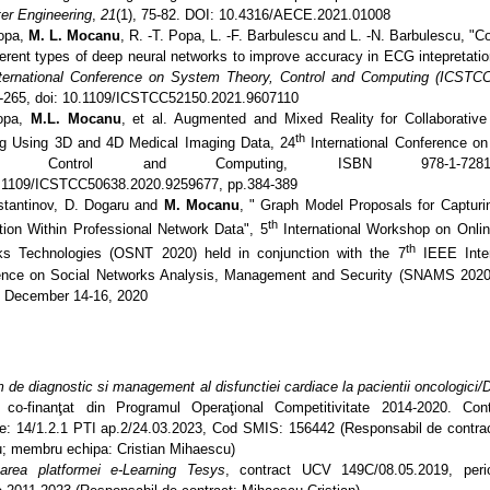
er Engineering
,
21
(1), 75-82. DOI: 10.4316/AECE.2021.01008
Popa,
M. L. Mocanu
, R. -T. Popa, L. -F. Barbulescu and L. -N. Barbulescu, "
ferent types of deep neural networks to improve accuracy in ECG intepretati
nternational Conference on System Theory, Control and Computing (ICSTCC
0-265, doi: 10.1109/ICSTCC52150.2021.9607110
opa,
M.L. Mocanu
, et al. Augmented and Mixed Reality for Collaborative
th
ng Using 3D and 4D Medical Imaging Data, 24
International Conference o
ry, Control and Computing, ISBN 978-1-7281-98
.1109/ICSTCC50638.2020.9259677, pp.384-389
stantinov, D. Dogaru and
M. Mocanu
, " Graph Model Proposals for Capturi
th
tion Within Professional Network Data", 5
International Workshop on Onlin
th
ks Technologies (OSNT 2020) held in conjunction with the 7
IEEE Inter
ence on Social Networks Analysis, Management and Security (SNAMS 2020)
. December 14-16, 2020
m de diagnostic si management al disfunctiei cardiace la pacientii oncologic
t co-finanţat din Programul Operaţional Competitivitate 2014-2020. Con
re: 14/1.2.1 PTI ap.2/24.03.2023, Cod SMIS: 156442 (Responsabil de contrac
; membru echipa: Cristian Mihaescu)
tarea platformei e-Learning Tesys
, contract UCV 149C/08.05.2019, per