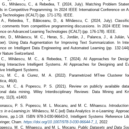
I. G., Mihăescu, C., & Rebedea, T. (2024, July). Matching Problem State
als in Competitive Programming. In 2024 IEEE International Conference on 
g Technologies (ICALT) (pp. 171-175). IEEE.
 A., Rebedea, T., Băbiceanu, D., & Mihăescu, C. (2024, July). Classific
t comments from competitive programming discussions. In 2024 IEEE Inter
nce on Advanced Learning Technologies (ICALT) (pp. 176-178). IEEE.
tin, D., Mihăescu, M. C., Heras, S., Jordán, J., Palanca, J., & Julián, V
er). Using Data Augmentation for Improving Text Summarization. In Inter
nce on Intelligent Data Engineering and Automated Learning (pp. 132-144
r Nature Switzerland.
, C., Mihăescu, M. C., & Rebedea, T. (2024). AI Approaches for Desig
ing Interactive Intelligent Systems. AI Approaches for Designing and Ev
tive Intelligent Systems.
cu, M. C., & Ciurez, M. A. (2022). Parametrized MTree Clusterer f
tica, 46(4).
cu, M. C., & Popescu, P. S. (2021). Review on publicly available data
ional data mining. Wiley Interdisciplinary Reviews: Data Mining and K
ry, 11(3), e1403.
Ionascu, P. S. Popescu, M. L. Mocanu, and M. C. Mihaescu.
Introductio
cs in e-Learning,
in: Mihăescu, M.C.(ed) Data Analytics in e-Learning: Approa
tions, pp.1-19. ISBN 978-3-030-96643-0, Intelligent Systems Reference Libr
pringer, Cham.
https://doi.org/10.1007/978-3-030-96644-7_1
,
2022
Popescu, M. C. Mihaescu, and M. L. Mocanu.
Public Datasets and Data Sou