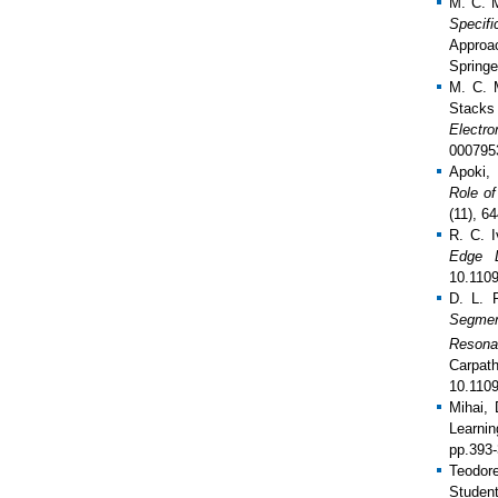
M. C. 
Specifi
Approac
Spring
M. C. 
Stacks 
Electro
000795
Apoki, 
Role of
(11), 6
R. C. 
Edge D
10.110
D. L. 
Segmen
Reson
Carp
10.110
Mihai,
Learni
pp.393-
Teodor
Studen