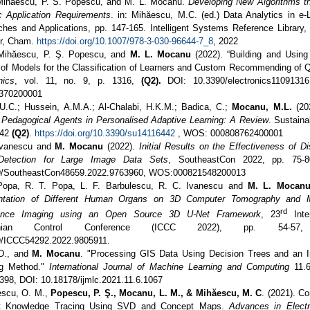
Mihaescu, P. S. Popescu, and M. L. Mocanu.
Developing New Algorithms th
c Application Requirements
. in: Mihăescu, M.C. (ed.) Data Analytics in e-L
hes and Applications, pp. 147-165. Intelligent Systems Reference Library, 
er, Cham.
https://doi.org/10.1007/978-3-030-96644-7_8
, 2022
Mihăescu, P. Ş. Popescu, and
M. L. Mocanu
(2022). “Building and Using 
of Models for the Classification of Learners and Custom Recommending of Q
nics
, vol. 11, no. 9, p. 1316,
(Q2).
DOI: 10.3390/electronics110913
370200001
U.C.; Hussein, A.M.A.; Al-Chalabi, H.K.M.; Badica, C.;
Mocanu, M.L.
(20
 Pedagogical Agents in Personalised Adaptive Learning: A Review
. Sustainab
442
(Q2)
.
https://doi.org/10.3390/su14116442
, WOS: 000808762400001
Ivanescu and
M. Mocanu
(2022).
Initial Results on the Effectiveness of Di
etection for Large Image Data Sets
, SoutheastCon 2022, pp. 75-8
9/SoutheastCon48659.2022.9763960, WOS:000821548200013
Popa, R. T. Popa, L. F. Barbulescu, R. C. Ivanescu and
M. L. Mocan
tation of Different Human Organs on 3D Computer Tomography and M
rd
ance Imaging using an Open Source 3D U-Net Framework
, 23
Inter
athian Control Conference (ICCC 2022), pp. 54-57
9/ICCC54292.2022.9805911.
 D., and
M. Mocanu
. "Processing GIS Data Using Decision Trees and an I
ng Method."
International Journal of Machine Learning and Computing
11.6
398, DOI: 10.18178/ijmlc.2021.11.6.1067
escu, O. M.,
Popescu, P. Ş., Mocanu, L. M., & Mihăescu, M. C
. (2021). C
t Knowledge Tracing Using SVD and Concept Maps.
Advances in Electr