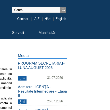
Contact
|
A-Z
|
Hărți
|
English
Servicii
Manifestări
Media
PROGRAM SECRETARIAT-
LUNA AUGUST 2026
tarea și
reale, cu
31.07.2026
Știri
aplicată.
urmărind
Admitere LICENȚĂ -
redicție,
Rezultate Intermediare - Etapa
II
aplicații
26.07.2026
Știri
tomată a
gementul