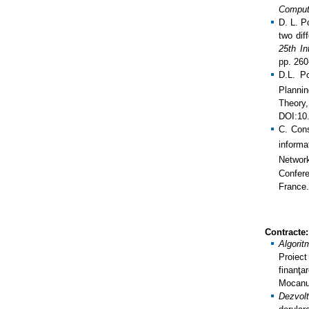
Comput
D. L. 
two dif
25th I
pp. 26
D.L. P
Planni
Theo
DOI:10
C. Con
informa
Networ
Confer
France
Contracte:
Algorit
Proiec
finanţa
Mocanu
Dezvol