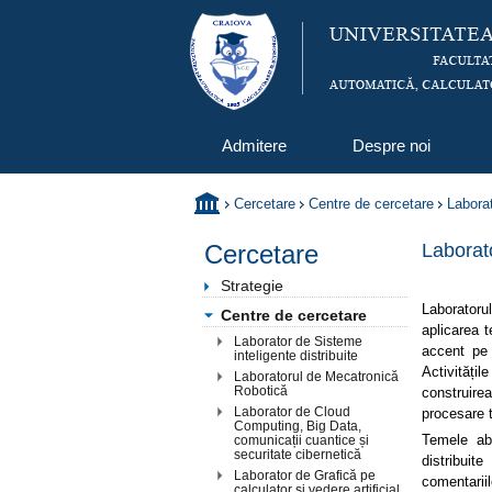
Admitere
Despre noi
Cercetare
Centre de cercetare
Laborat
Cercetare
Laborato
Strategie
Laboratoru
Centre de cercetare
aplicarea 
Laborator de Sisteme
accent pe s
inteligente distribuite
Activități
Laboratorul de Mecatronică și
Robotică
construirea
Laborator de Cloud
procesare t
Computing, Big Data,
Temele abo
comunicații cuantice și
securitate cibernetică
distribuit
Laborator de Grafică pe
comentari
calculator și vedere artificială