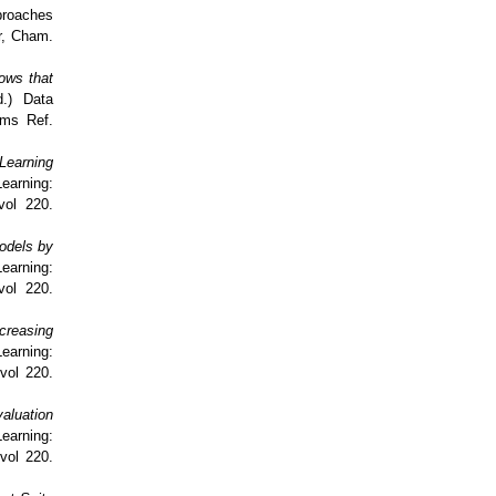
pproaches
er, Cham.
ows that
d.) Data
ems Ref.
 Learning
earning:
vol 220.
odels by
earning:
vol 220.
creasing
Learning:
vol 220.
valuation
earning:
vol 220.