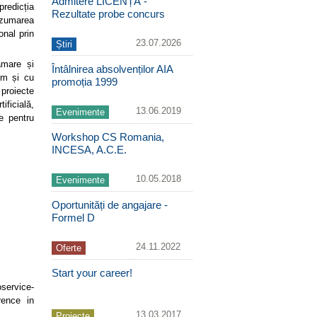
Admitere LICENȚĂ -
predicția
Rezultate probe concurs
rezumarea
onal prin
23.07.2026
Știri
amare și
Întâlnirea absolvenților AIA
um și cu
promoția 1999
proiecte
ificială,
13.06.2019
Evenimente
e pentru
Workshop CS Romania,
INCESA, A.C.E.
10.05.2018
Evenimente
Oportunități de angajare -
Formel D
24.11.2022
Oferte
Start your career!
service-
rence in
13.03.2017
Proiecte