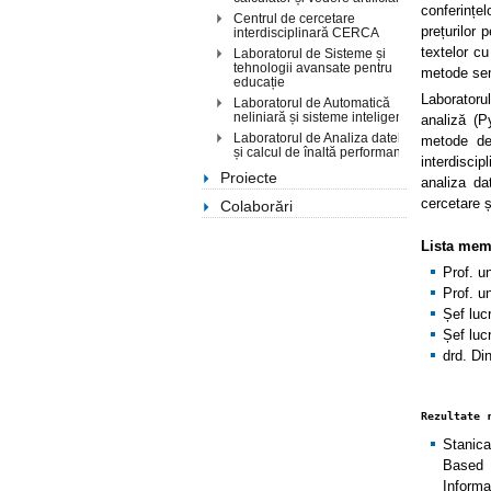
conferințe
Centrul de cercetare
prețurilor 
interdisciplinară CERCA
textelor cu
Laboratorul de Sisteme și
tehnologii avansate pentru
metode sem
educație
Laboratoru
Laboratorul de Automatică
neliniară și sisteme inteligente
analiză (P
Laboratorul de Analiza datelor
metode de 
și calcul de înaltă performanță
interdisci
Proiecte
analiza da
cercetare ș
Colaborări
Lista mem
Prof. u
Prof. u
Șef luc
Șef luc
drd. Di
Rezultate 
Stanica
Based 
Informa