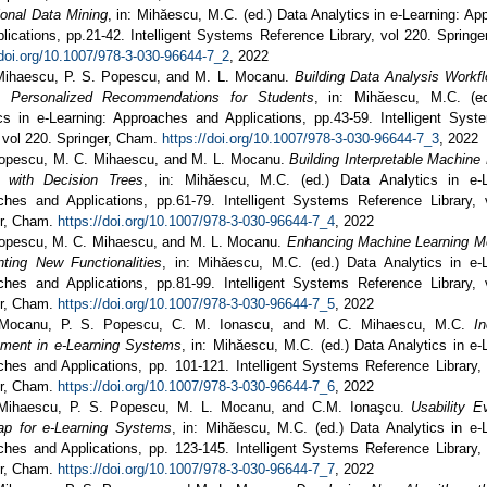
onal Data Mining
, in: Mihăescu, M.C. (ed.) Data Analytics in e-Learning: A
lications, pp.21-42. Intelligent Systems Reference Library, vol 220. Spring
/doi.org/10.1007/978-3-030-96644-7_2
, 2022
Mihaescu, P. S. Popescu, and M. L. Mocanu.
Building Data Analysis Workfl
e Personalized Recommendations for Students
, in: Mihăescu, M.C. (e
cs in e-Learning: Approaches and Applications, pp.43-59. Intelligent Syst
, vol 220. Springer, Cham.
https://doi.org/10.1007/978-3-030-96644-7_3
, 2022
Popescu, M. C. Mihaescu, and M. L. Mocanu.
Building Interpretable Machine
 with Decision Trees
, in: Mihăescu, M.C. (ed.) Data Analytics in e-L
hes and Applications, pp.61-79. Intelligent Systems Reference Library, 
er, Cham.
https://doi.org/10.1007/978-3-030-96644-7_4
, 2022
Popescu, M. C. Mihaescu, and M. L. Mocanu.
Enhancing Machine Learning M
ting New Functionalities
, in: Mihăescu, M.C. (ed.) Data Analytics in e-L
hes and Applications, pp.81-99. Intelligent Systems Reference Library, 
er, Cham.
https://doi.org/10.1007/978-3-030-96644-7_5
, 2022
Mocanu, P. S. Popescu, C. M. Ionascu, and M. C. Mihaescu, M.C.
In
ment in e-Learning Systems
, in: Mihăescu, M.C. (ed.) Data Analytics in e-
hes and Applications, pp. 101-121. Intelligent Systems Reference Library, 
er, Cham.
https://doi.org/10.1007/978-3-030-96644-7_6
, 2022
Mihaescu, P. S. Popescu, M. L. Mocanu, and C.M. Ionaşcu.
Usability E
p for e-Learning Systems
, in: Mihăescu, M.C. (ed.) Data Analytics in e-L
hes and Applications, pp. 123-145. Intelligent Systems Reference Library, 
er, Cham.
https://doi.org/10.1007/978-3-030-96644-7_7
, 2022