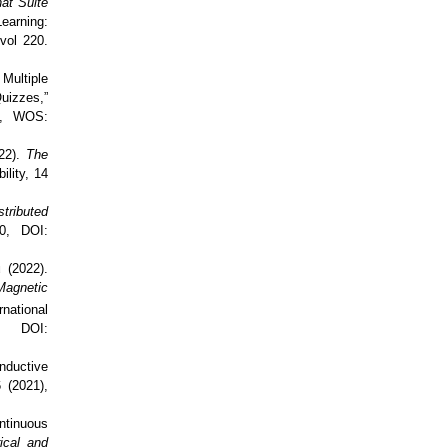
at Suite
earning:
vol 220.
Multiple
uizzes,”
16, WOS:
22).
The
ility, 14
stributed
0, DOI:
u
(2022).
agnetic
national
, DOI:
nductive
 (2021),
ontinuous
ical and