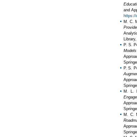
Educati
and App
https:/
M. C. 
Provid
Analyti
Library
P. S. 
Models
Approac
Spring
P. S. 
Augmen
Approac
Spring
M. L. 
Engage
Approac
Spring
M. C. 
Roadma
Approac
Spring