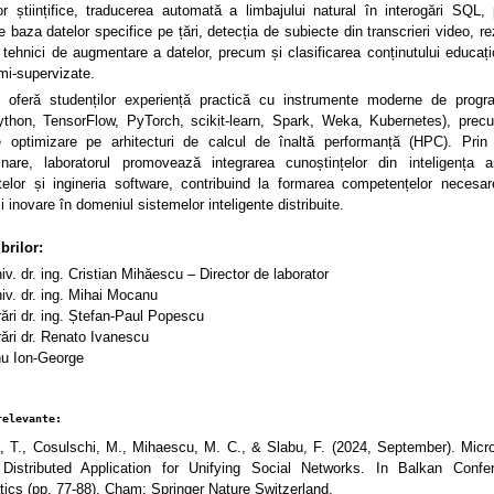
lor științifice, traducerea automată a limbajului natural în interogări SQL, 
pe baza datelor specifice pe țări, detecția de subiecte din transcrieri video, 
 tehnici de augmentare a datelor, precum și clasificarea conținutului educați
i-supervizate.
l oferă studenților experiență practică cu instrumente moderne de progr
ython, TensorFlow, PyTorch, scikit-learn, Spark, Weka, Kubernetes), prec
optimizare pe arhitecturi de calcul de înaltă performanță (HPC). Prin 
plinare, laboratorul promovează integrarea cunoștințelor din inteligența art
telor și ingineria software, contribuind la formarea competențelor necesar
i inovare în domeniul sistemelor inteligente distribuite.
brilor:
niv. dr. ing. Cristian Mihăescu – Director de laborator
niv. dr. ing. Mihai Mocanu
rări dr. ing. Ștefan-Paul Popescu
rări dr. Renato Ivanescu
nu Ion-George
relevante:
, T., Cosulschi, M., Mihaescu, M. C., & Slabu, F. (2024, September). Micro
Distributed Application for Unifying Social Networks. In Balkan Confe
tics (pp. 77-88). Cham: Springer Nature Switzerland.