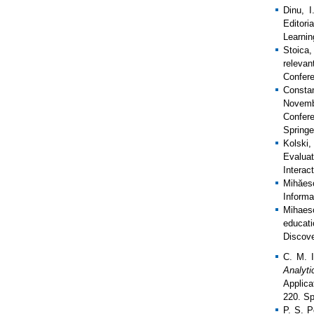
Dinu, 
Editori
Learnin
Stoica,
relevan
Confere
Constan
Novemb
Confere
Springe
Kolski
Evaluat
Interac
Mihăes
Informa
Mihaes
educat
Discove
C. M. 
Analyti
Applica
220. S
P. S. 