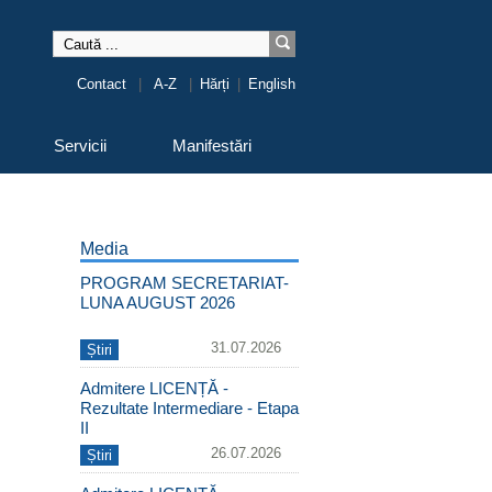
Contact
|
A-Z
|
Hărți
|
English
Servicii
Manifestări
Media
PROGRAM SECRETARIAT-
LUNA AUGUST 2026
31.07.2026
Știri
Admitere LICENȚĂ -
Rezultate Intermediare - Etapa
II
26.07.2026
Știri