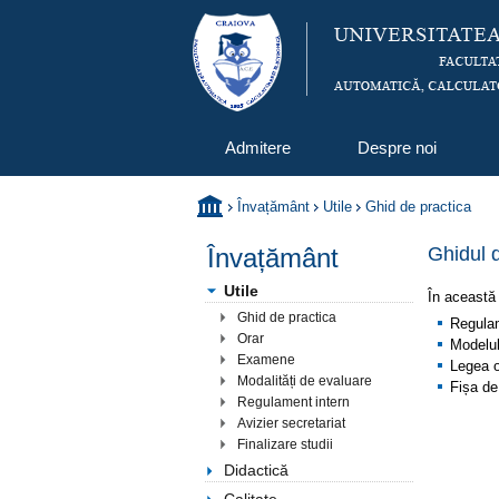
Admitere
Despre noi
Învațământ
Utile
Ghid de practica
Învațământ
Ghidul 
Utile
În această 
Ghid de practica
Regulam
Orar
Modelul
Examene
Legea or
Modalități de evaluare
Fișa de
Regulament intern
Avizier secretariat
Finalizare studii
Didactică