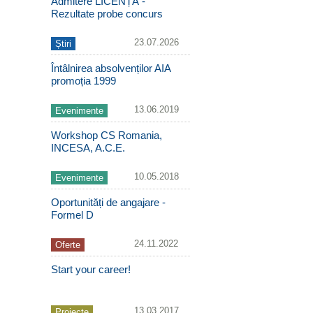
Admitere LICENȚĂ -
Rezultate probe concurs
23.07.2026
Știri
Întâlnirea absolvenților AIA
promoția 1999
13.06.2019
Evenimente
Workshop CS Romania,
INCESA, A.C.E.
10.05.2018
Evenimente
Oportunități de angajare -
Formel D
24.11.2022
Oferte
Start your career!
13.03.2017
Proiecte