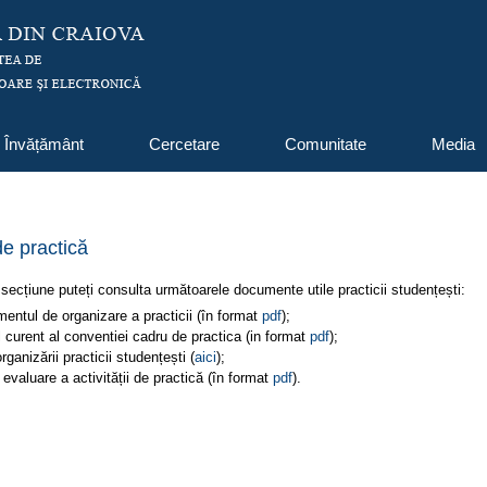
Învățământ
Cercetare
Comunitate
Media
de practică
secțiune puteți consulta următoarele documente utile practicii studențești:
entul de organizare a practicii (în format
pdf
);
 curent al conventiei cadru de practica (in format
pdf
);
ganizării practicii studențești (
aici
);
 evaluare a activității de practică (în format
pdf
).