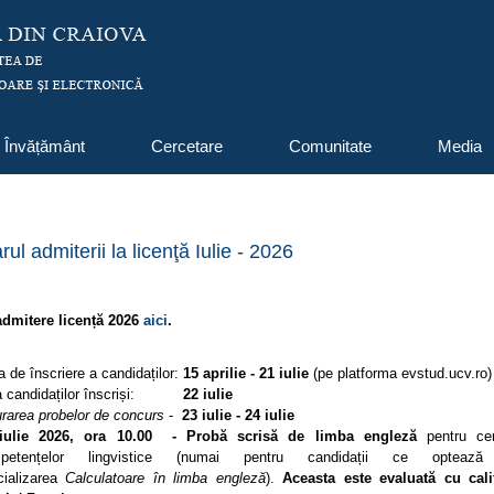
Învățământ
Cercetare
Comunitate
Media
ul admiterii la licenţă Iulie - 2026
admitere licență 2026
aici
.
a de înscriere a candidaților:
15 aprilie - 21 iulie
(pe platforma evstud.ucv.ro)
ea candidaților înscriși:
22 iulie
rarea probelor de concurs
-
23 iulie - 24 iulie
iulie 2026, ora 10.00 - Probă scrisă de limba engleză
pentru cert
petențelor lingvistice (numai pentru candidații ce optează
cializarea
Calculatoare în limba engleză
).
Aceasta este evaluată cu calif