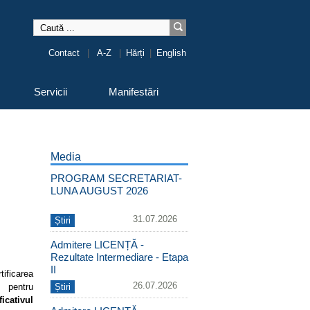
Contact
|
A-Z
|
Hărți
|
English
Servicii
Manifestări
Media
PROGRAM SECRETARIAT-
LUNA AUGUST 2026
31.07.2026
Știri
Admitere LICENȚĂ -
Rezultate Intermediare - Etapa
II
ificarea
26.07.2026
 pentru
Știri
icativul