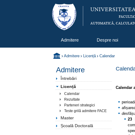
Admitere
Despre noi
Admitere
Licență
Calendar
Admitere
Calendar
Întrebări
Licență
Calendar 
Calendar
Rezultate
perioad
Parteneri strategici
afișar
Teste grilă admitere FACE
desfășu
Master
23 
com
Școală Doctorală
spe