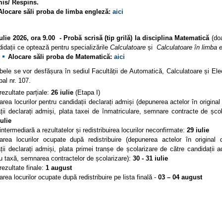
is/ Respins.
A
locare săli proba de limba engleză:
aici
iulie 2026, ora 9.00 - Probă scrisă (tip grilă) la disciplina Matematică
(do
idații ce optează pentru specializările
Calculatoare
și
Calculatoare în limba 
Alocare săli proba de Matematică:
aici
 vor desfășura în sediul Facultății de Automatică, Calculatoare și Elec
bal nr. 107.
rezultate parțiale:
26 iulie
(Etapa I)
area locurilor pentru candidații declarați admiși (depunerea actelor în original
ții declarați admiși, plata taxei de înmatriculare, semnare contracte de școl
iulie
intermediară a rezultatelor și redistribuirea locurilor neconfirmate:
29 iulie
area locurilor ocupate după redistribuire (depunerea actelor în original 
ții declarați admiși, plata primei tranșe de școlarizare de către candidații 
cu taxă, semnarea contractelor de școlarizare):
30 - 31 iulie
rezultate finale:
1 august
rea locurilor ocupate după redistribuire pe lista finală -
03 – 04 august