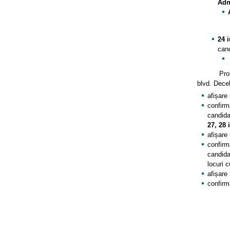
Adm
24 
cand
Probele se
blvd. Dece
afișare 
confirm
candida
27, 28 
afișare 
confirm
candida
locuri 
afișare 
confirma