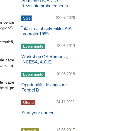
Admitere LICENȚĂ -
Rezultate probe concurs
23.07.2026
Știri
ar pentru
engleză
)
Întâlnirea absolvenților AIA
promoția 1999
tronică,
13.06.2019
Evenimente
Workshop CS Romania,
 de către
INCESA, A.C.E.
arizare):
10.05.2018
Evenimente
de către
Oportunități de angajare -
admiși pe
Formel D
24.11.2022
Oferte
Start your career!
13.03.2017
Proiecte