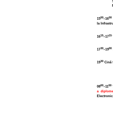
00
00
15
–16
la Infrast
15
15
16
–17
30
00
17
–19
30
19
Cină f
00
00
08
–11
a diplome
Electronic