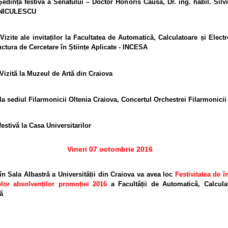
Ședința festivă a Senatului – Doctor Honoris Causa, Dr. ing. habil. Silvi
NICULESCU
Vizite ale invitaților la Facultatea de Automatică, Calculatoare și Electr
ructura de Cercetare în Științe Aplicate - INCESA
Vizită la Muzeul de Artă din Craiova
la sediul Filarmonicii Oltenia Craiova, Concertul Orchestrei Filarmonicii
estivă la Casa Universitarilor
Vineri 07 octombrie 2016
în Sala Albastră a Universității din Craiova va avea loc
Festivitatea de 
lor
absolvenților promoției 2016
a Facultății de Automatică, Calcula
ă