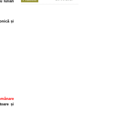
u Iulian
onică și
înmânare
toare și