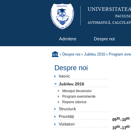
Admitere
Despre noi
Despre noi
Jubileu 2016
Program eve
Despre noi
Istoric
Jubileu 2016
Mesajul decanului
Program evenimente
Repere istorice
Structură
Priorități
30
00
09
–10
Vizitatori
00
00
10
–13