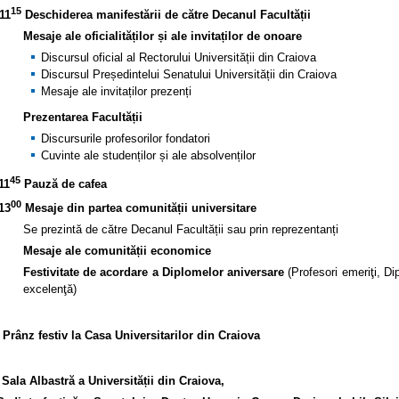
15
11
Deschiderea manifestării de către Decanul Facultății
Mesaje ale oficialităților și ale invitaților de onoare
Discursul oficial al Rectorului Universității din Craiova
Discursul Președintelui Senatului Universității din Craiova
Mesaje ale invitaților prezenți
Prezentarea Facultății
Discursurile profesorilor fondatori
Cuvinte ale studenților și ale absolvenților
45
11
Pauză de cafea
00
13
Mesaje din partea comunității universitare
Se prezintă de către Decanul Facultății sau prin reprezentanți
Mesaje ale comunității economice
Festivitate de acordare a Diplomelor aniversare
(Profesori emeriţi, D
excelenţă)
Prânz festiv la Casa Universitarilor din Craiova
Sala Albastră a Universității din Craiova,