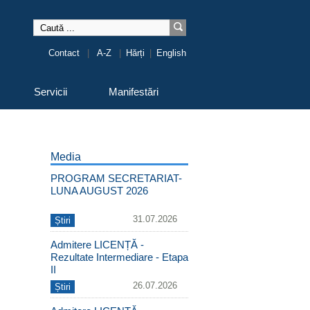
Contact
|
A-Z
|
Hărți
|
English
Servicii
Manifestări
Media
PROGRAM SECRETARIAT-
LUNA AUGUST 2026
31.07.2026
Știri
Admitere LICENȚĂ -
Rezultate Intermediare - Etapa
II
26.07.2026
Știri