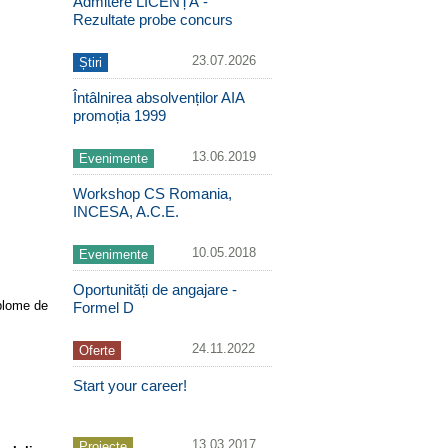
Admitere LICENȚĂ -
Rezultate probe concurs
23.07.2026
Știri
Întâlnirea absolvenților AIA
promoția 1999
13.06.2019
Evenimente
Workshop CS Romania,
INCESA, A.C.E.
10.05.2018
Evenimente
Oportunități de angajare -
iplome de
Formel D
24.11.2022
Oferte
Start your career!
13.03.2017
Proiecte