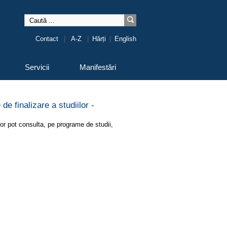
Contact
|
A-Z
|
Hărți
|
English
Servicii
Manifestări
de finalizare a studiilor -
lor pot consulta, pe programe de studii,