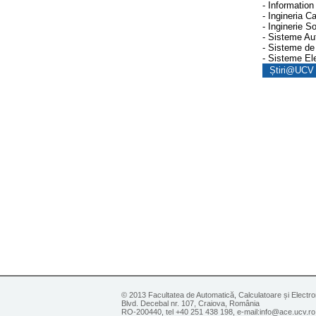
- Informatio
- Ingineria Ca
- Inginerie S
- Sisteme Aut
- Sisteme de
- Sisteme El
Știri@UCV 
© 2013 Facultatea de Automatică, Calculatoare și Electro
Blvd. Decebal nr. 107, Craiova, România
RO-200440, tel +40 251 438 198, e-mail:info@ace.ucv.ro