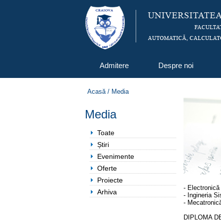
Admitere
Despre noi
Acasă
/
Media
Media
Toate
Știri
Evenimente
Oferte
Proiecte
- Electronică
Arhiva
- Ingineria S
- Mecatronică
DIPLOMA D