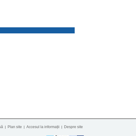
să
Plan site
Accesul la informații
Despre site
|
|
|