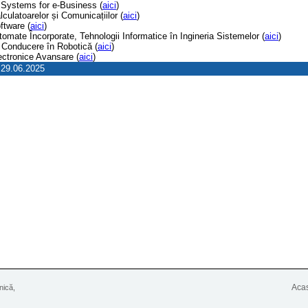
n Systems for e-Business (
aici
)
lculatoarelor și Comunicațiilor (
aici
)
oftware (
aici
)
omate Încorporate, Tehnologii Informatice în Ingineria Sistemelor (
aici
)
 Conducere în Robotică (
aici
)
ectronice Avansare (
aici
)
29.06.2025
Aca
nică,