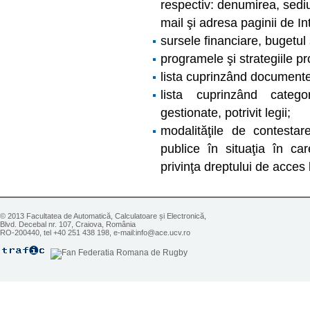
respectiv: denumirea, sediu
mail şi adresa paginii de In
sursele financiare, bugetul ş
programele şi strategiile pro
lista cuprinzând documentel
lista cuprinzând categ
gestionate, potrivit legii;
modalităţile de contestare
publice în situaţia în c
privinţa dreptului de acces l
© 2013 Facultatea de Automatică, Calculatoare și Electronică,
Blvd. Decebal nr. 107, Craiova, România
RO-200440, tel +40 251 438 198, e-mail:info@ace.ucv.ro