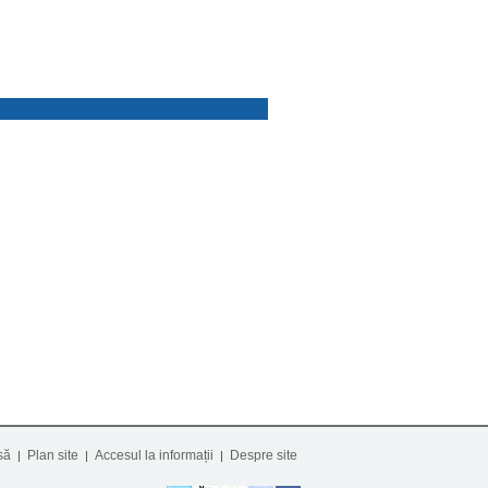
să
Plan site
Accesul la informații
Despre site
|
|
|