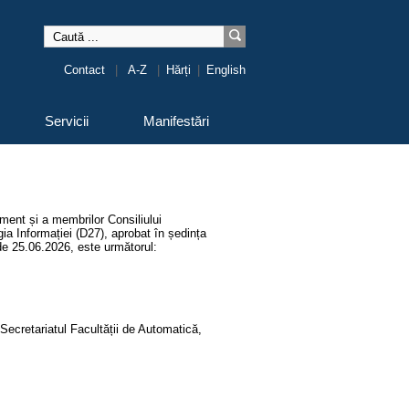
Contact
|
A-Z
|
Hărți
|
English
Servicii
Manifestări
ament și a membrilor Consiliului
ia Informației (D27), aprobat în ședința
 de 25.06.2026, este următorul:
Secretariatul Facultății de Automatică,