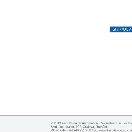
Știri@UCV 
© 2013 Facultatea de Automatică, Calculatoare și Electro
Blvd. Decebal nr. 107, Craiova, România
RO-200440, tel +40 251 438 198, e-mail:info@ace.ucv.ro