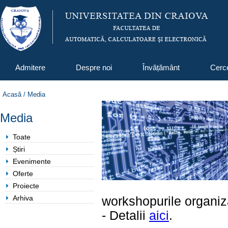
Admitere
Despre noi
Învățământ
Cerc
Acasă
/
Media
Media
Toate
Știri
Evenimente
Oferte
Proiecte
Arhiva
workshopurile organiza
- Detalii
aici
.