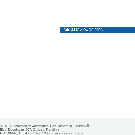
Știri@UCV 04.02.2026
© 2013 Facultatea de Automatică, Calculatoare și Electronică,
Blvd. Decebal nr. 107, Craiova, România
RO-200440, tel +40 251 438 198, e-mail:info@ace.ucv.ro