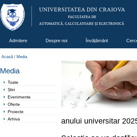
Admitere
Despre noi
Învățământ
Cerc
Acasă
/
Media
Media
Toate
Știri
Evenimente
Oferte
Proiecte
Arhiva
anului universitar 202