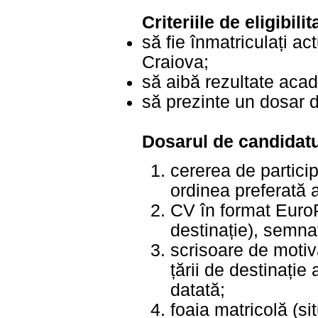
Criteriile de eligibil
să fie înmatriculați ac
Craiova;
să aibă rezultate aca
să prezinte un dosar 
Dosarul de candidatu
cererea de particip
ordinea preferată 
CV în format EuroP
destinație), semnat
scrisoare de motiv
țării de destinație
datată;
foaia matricolă (si