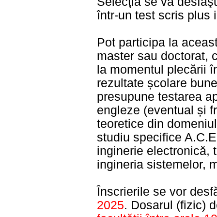
Selecţia se va desfăş
într-un test scris plus 
Pot participa la aceasta
master sau doctorat, cu
la momentul plecării î
rezultate școlare bun
presupune testarea apt
engleze (eventual și f
teoretice din domeniul
studiu specifice A.C.E.
inginerie electronică, 
ingineria sistemelor, 
Înscrierile se vor des
2025
. Dosarul (fizic