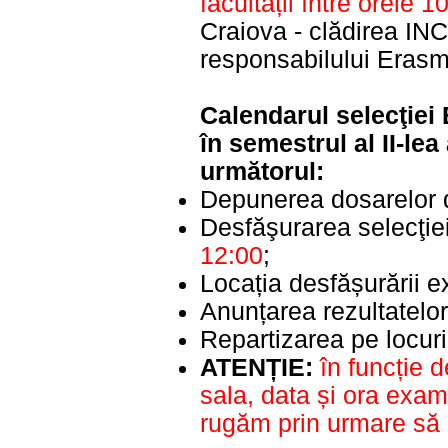
facultății între orele 
Craiova - clădirea INC
responsabilului Erasm
Calendarul selecţiei
în semestrul al II-lea
următorul:
Depunerea dosarelor d
Desfăşurarea selecţiei
12:00
;
Locația desfășurării e
Anunțarea rezultatelor
Repartizarea pe locuri
ATENȚIE:
în funcție 
sala, data și ora exam
rugăm prin urmare să c