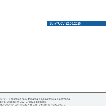
Știri@UCV 22.09.2025
© 2013 Facultatea de Automatică, Calculatoare și Electronică,
Blvd. Decebal nr. 107, Craiova, România
RO-200440, tel +40 251 438 198, e-mail:info@ace.ucv.ro