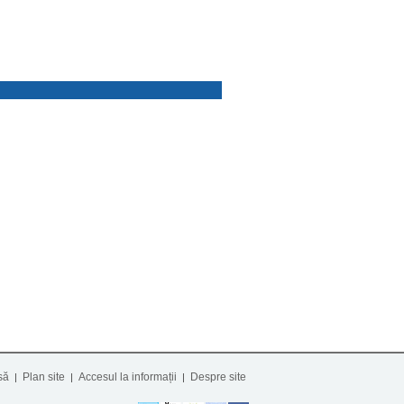
să
Plan site
Accesul la informații
Despre site
|
|
|