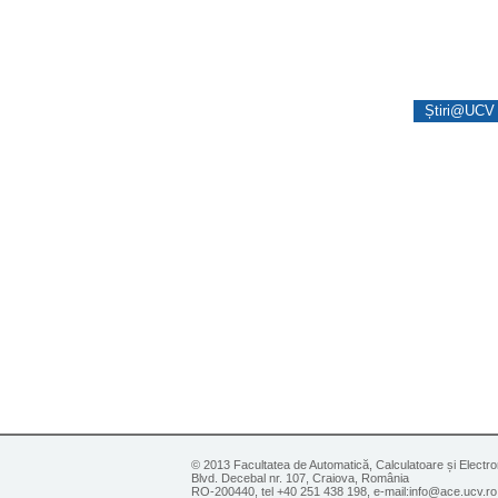
Știri@UCV 
© 2013 Facultatea de Automatică, Calculatoare și Electro
Blvd. Decebal nr. 107, Craiova, România
RO-200440, tel +40 251 438 198, e-mail:info@ace.ucv.ro