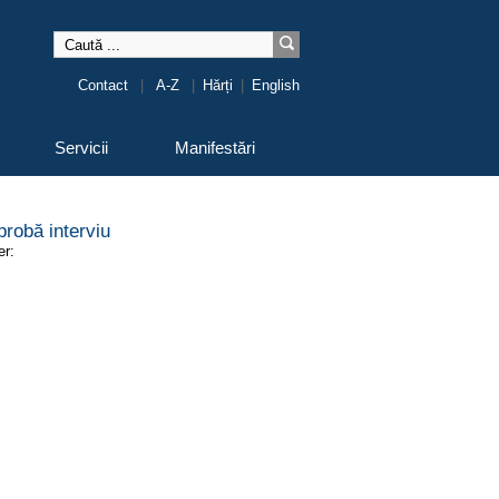
Contact
|
A-Z
|
Hărți
|
English
Servicii
Manifestări
robă interviu
er: